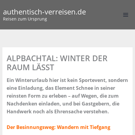
Zum
authentisch-verreisen.de
Inhalt
springen
Reisen zum Ursprung
ALPBACHTAL: WINTER DER
RAUM LÄSST
Ein Winterurlaub hier ist kein Sportevent, sondern
eine Einladung, das Element Schnee in seiner
reinsten Form zu erleben – auf Wegen, die zum
Nachdenken einladen, und bei Gastgebern, die
Handwerk noch als Ehrensache verstehen.
Der Besinnungsweg: Wandern mit Tiefgang