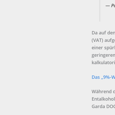
—
P
Da auf den
(VAT) aufg
einer spür
geringere
kalkulator
Das „9%-W
Während de
Entalkohol
Garda DOC 