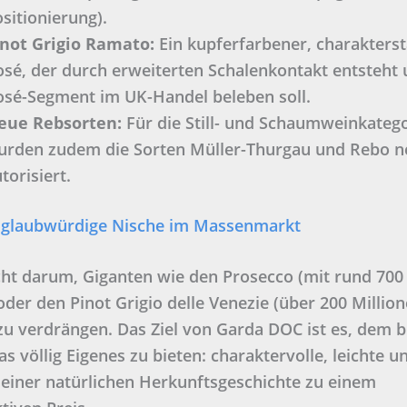
sitionierung).
inot Grigio Ramato:
Ein kupferfarbener, charakterst
sé, der durch erweiterten Schalenkontakt entsteht
osé-Segment im UK-Handel beleben soll.
eue Rebsorten:
Für die Still- und Schaumweinkateg
urden zudem die Sorten Müller-Thurgau und Rebo n
torisiert.
ne glaubwürdige Nische im Massenmarkt
cht darum, Giganten wie den Prosecco (mit rund 700
oder den Pinot Grigio delle Venezie (über 200 Millio
zu verdrängen. Das Ziel von Garda DOC ist es, dem b
s völlig Eigenes zu bieten: charaktervolle, leichte u
einer natürlichen Herkunftsgeschichte zu einem