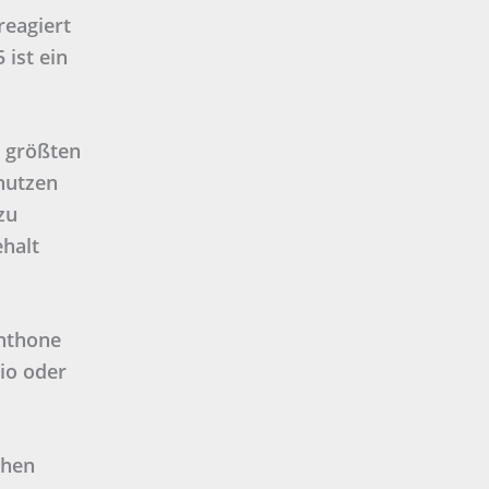
reagiert
 ist ein
 größten
nutzen
zu
halt
chthone
gio oder
chen