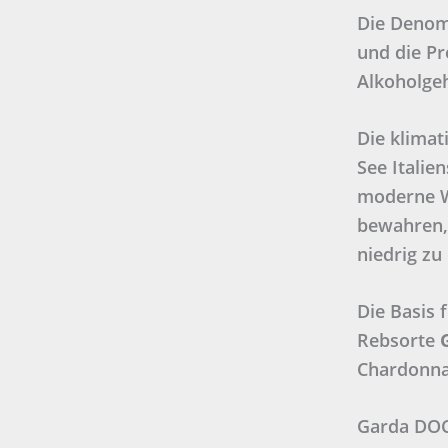
Die Denom
und die Pr
Alkoholge
Die klima
See Italie
moderne We
bewahren,
niedrig zu
Die Basis 
Rebsorte
Chardonna
Garda DOC