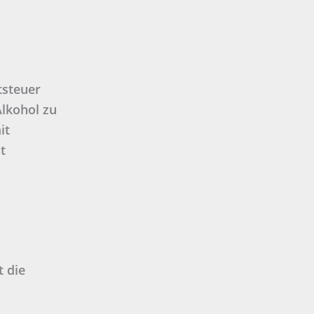
tsteuer
Alkohol zu
it
t
t die