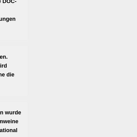
he DOC-
mmungen
en.
ird
ne die
en wurde
umweine
ational