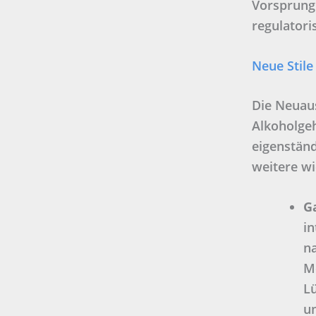
Vorsprung 
regulatori
Neue Stile
Die Neuau
Alkoholgeh
eigenständ
weitere wi
G
in
n
Mo
L
u