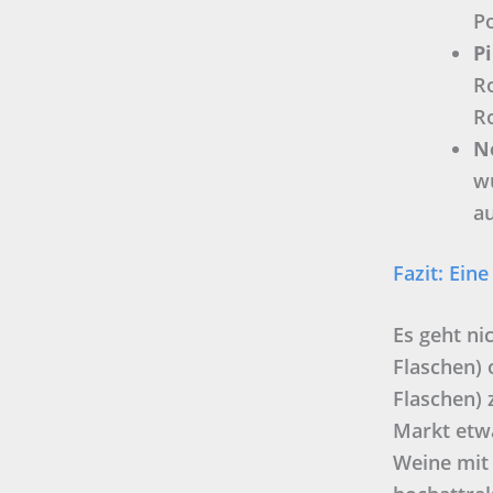
Po
P
Ro
R
N
w
au
Fazit: Ei
Es geht ni
Flaschen) 
Flaschen) 
Markt etwa
Weine mit 