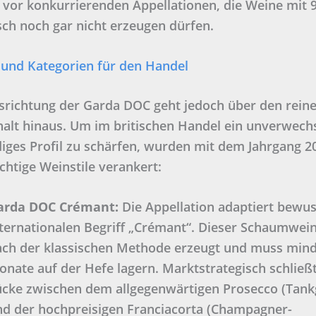
vor konkurrierenden Appellationen, die Weine mit 9
sch noch gar nicht erzeugen dürfen.
 und Kategorien für den Handel
srichtung der Garda DOC geht jedoch über den rein
alt hinaus. Um im britischen Handel ein unverwech
iges Profil zu schärfen, wurden mit dem Jahrgang 2
chtige Weinstile verankert:
arda DOC Crémant:
Die Appellation adaptiert bewus
ternationalen Begriff „Crémant“. Dieser Schaumwei
ach der klassischen Methode erzeugt und muss mind
nate auf der Hefe lagern. Marktstrategisch schließt
ücke zwischen dem allgegenwärtigen Prosecco (Tank
nd der hochpreisigen Franciacorta (Champagner-