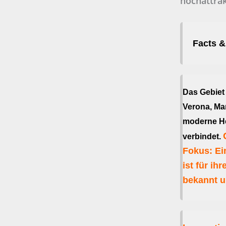
hochattrak
Facts &
Das Gebiet
Verona, Man
moderne He
verbindet.
Fokus: Ei
ist für i
bekannt u