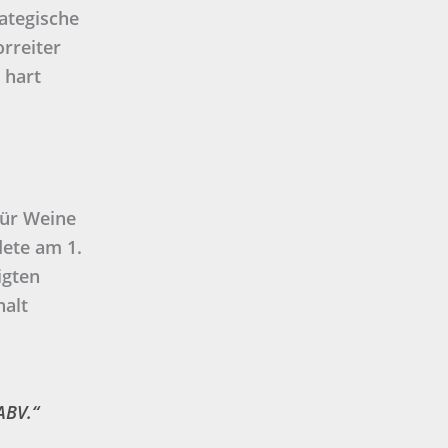
ategische
orreiter
 hart
für Weine
dete am 1.
igten
halt
ABV.“