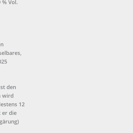
 % Vol.
en
selbares,
025
st den
n wird
estens 12
 er die
gärung)