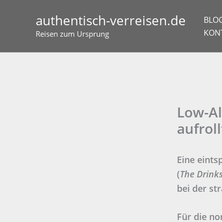
Zum
authentisch-verreisen.de
Inhalt
BLO
springen
KON
Reisen zum Ursprung
Low-Al
aufroll
Eine eints
(
The Drink
bei der st
Für die no