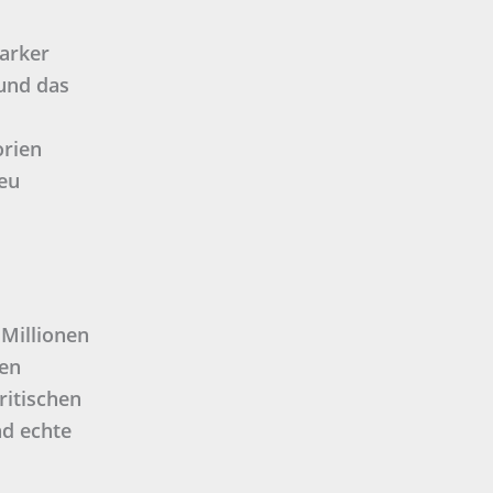
arker
 und das
orien
eu
 Millionen
nen
ritischen
nd echte