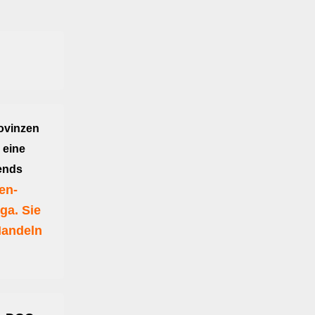
ovinzen
 eine
ends
en-
ga. Sie
Mandeln