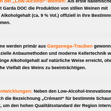
on bei „Low-Alcohol“-Weinen:
Als erste italienisc
t Garda DOC die Produktion von stillen Weinen mit
Alkoholgehalt (ca. 9 % Vol.) offiziell in ihre Besti
men.
Garganega-Trauben
ne werden primär aus
gewonn
zielle Anbaumethoden und moderne Kellertechnik w
inge Alkoholgehalt auf natürliche Weise erreicht, oh
he Vielfalt des Weins zu beeinträchtigen.
Entwicklungen:
Neben den Low-Alcohol-Innovation
ch die Bezeichnung „Crémant“ für bestimmte Scha
t, um den hohen Qualitätsstandard der Region intern