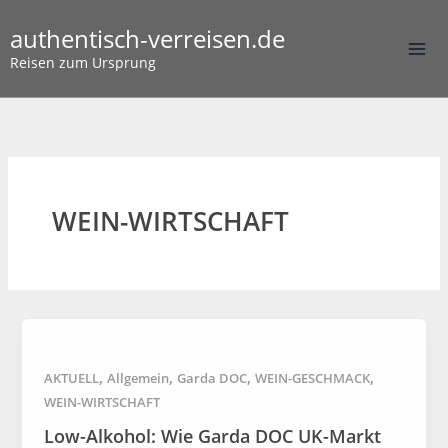
Zum
authentisch-verreisen.de
Inhalt
springen
Reisen zum Ursprung
WEIN-WIRTSCHAFT
,
,
,
,
AKTUELL
Allgemein
Garda DOC
WEIN-GESCHMACK
WEIN-WIRTSCHAFT
Low-Alkohol: Wie Garda DOC UK-Markt